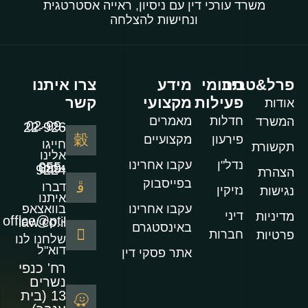
משרד עורכי דין עם ניסיון, ראייה אסטרטגית
ונחישות להצלחה
פרל&טביב
תחומי
מידע
צרו איתנו
פעילות
מקצועי
קשר
אודות
חדלות
מאמרים
המשרד
02-99-22-926
פירעון
מקצועיים
חייגו
תקשורת
אלינו
נדל"ן
עקבו אחרינו
055-689-9224
הצהרת
בפייסבוק
דברו
נזיקין
נגישות
איתנו
עקבו אחרינו
בוואצאפ
דיני
מדיניות
office@pt-law.co.il
באינסטגרם
חברות
פרטיות
שלחנו לנו
דוא"ל
אתר פסקי דין
רח' כנפי
נשרים
13 (בית