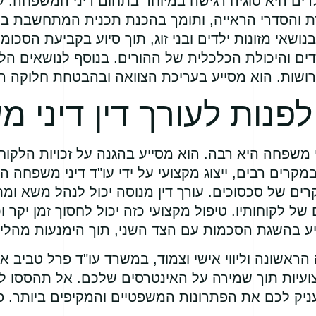
ים היא סוגיה רגישה במיוחד בתחום דיני המשפחה. עו
והסדרי הראייה, ותומך בהכנת תכנית המתחשבת בט
נושאי מזונות ילדים ובני זוג, תוך סיוע בקביעת הסכ
ים והיכולת הכלכלית של ההורים. בנוסף לנושאים הל
ירושות. הוא מסייע בעריכת הצוואה ובהבטחת חלוקה ה
פנות לעורך דין דיני 
י משפחה היא רבה. הוא מסייע בהגנה על זכויות הלקוח ע
מקרים רבים, ייצוג מקצועי על ידי עו"ד דיני משפחה הו
ים של סכסוכים. עורך דין מנוסה יכול לנהל משא ומתן
ל לקוחותיו. טיפול מקצועי כזה יכול לחסוך זמן יקר ו
לסייע בהשגת הסכמות עם הצד השני, תוך הימנעות מהל
 הראשונה וליווי אישי וצמוד, במשרד עו"ד פרל טביב 
ועיות תוך שמירה על האינטרסים שלכם. אל תהססו לפנות
יק לכם את הפתרונות המשפטיים והמקיפים ביותר. פנו