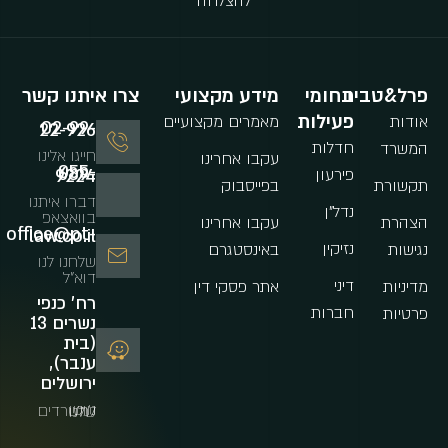
להצלחה
פרל&טביב
תחומי
מידע מקצועי
צרו איתנו קשר
פעילות
אודות
מאמרים מקצועיים
02-99-22-926
חדלות
המשרד
חייגו אלינו
עקבו אחרינו
פירעון
055-689-9224
תקשורת
בפייסבוק
דברו איתנו
נדל"ן
בוואצאפ
הצהרת
עקבו אחרינו
office@pt-law.co.il
נזיקין
נגישות
באינסטגרם
שלחנו לנו
דוא"ל
דיני
מדיניות
אתר פסקי דין
רח' כנפי
חברות
פרטיות
נשרים 13
(בית
ענבר),
ירושלים
נווטו למשרדים שלנו