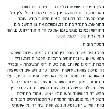
הליך הפטר בפשיטת רגל עבר שינויים רבים בשנה
האחרונה, וכיום בהחלט ניתן לומר כי מדובר על הליך קל
יותר מבעבר. במידה והחייב אינו מסתיר מידע, עומד
בהוראות, מתנהל בתום לב, ומשלם את צו התשלומים
החודשי וכמובן מגיש בזמן את כל הדוחות הרלוונטים, הוא
מעלה את סיכויו לקבל הפטר.
הפטר חובות
פרל טביב משרד עורכי דין מתמחה במתן שירות משפטי
מקצועי ואנושי ובתחומים מרכזיים; הפטר חובות, נדל”ן,
חברות, דיני נזיקין ותביעות ביטוח, דיני המשפחה – ובכלל
זה עריכת צוואות, ירושות, הסכמי טרום נישואים וליטיגציה.
בראש המשרד עומדים עו”ד זאב פרל ועו”ד שי טביב, בעלי
התמחות במתן שירות משפטי מקצועי, יסודי ומקיף בכל
שלב משלבי הטיפול בתיק. צוות המשרד מונה עורכי דין
מהשורה הראשונה ומעניק ליווי אישי וצמוד מתחילת
הטיפול ועד סופו, תוך הקפדה על הסטנדרטים הגבוהים
ביותר של שירות, זמינות מקצועיות ושמירה על אינטרס