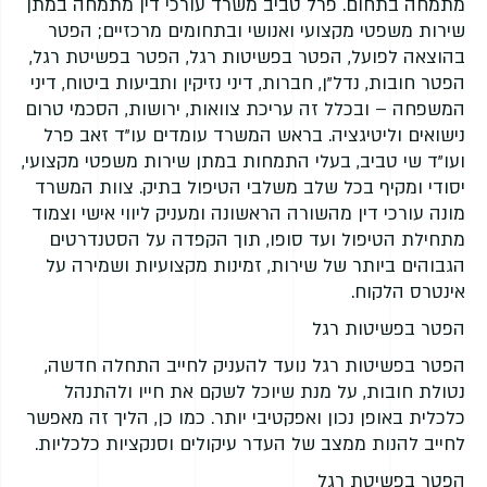
מתמחה בתחום. פרל טביב משרד עורכי דין מתמחה במתן
שירות משפטי מקצועי ואנושי ובתחומים מרכזיים; הפטר
בהוצאה לפועל, הפטר בפשיטות רגל, הפטר בפשיטת רגל,
הפטר חובות, נדל”ן, חברות, דיני נזיקין ותביעות ביטוח, דיני
המשפחה – ובכלל זה עריכת צוואות, ירושות, הסכמי טרום
נישואים וליטיגציה. בראש המשרד עומדים עו”ד זאב פרל
ועו”ד שי טביב, בעלי התמחות במתן שירות משפטי מקצועי,
יסודי ומקיף בכל שלב משלבי הטיפול בתיק. צוות המשרד
מונה עורכי דין מהשורה הראשונה ומעניק ליווי אישי וצמוד
מתחילת הטיפול ועד סופו, תוך הקפדה על הסטנדרטים
הגבוהים ביותר של שירות, זמינות מקצועיות ושמירה על
אינטרס הלקוח.
הפטר בפשיטות רגל
הפטר בפשיטות רגל נועד להעניק לחייב התחלה חדשה,
נטולת חובות, על מנת שיוכל לשקם את חייו ולהתנהל
כלכלית באופן נכון ואפקטיבי יותר. כמו כן, הליך זה מאפשר
לחייב להנות ממצב של העדר עיקולים וסנקציות כלכליות.
הפטר בפשיטת רגל