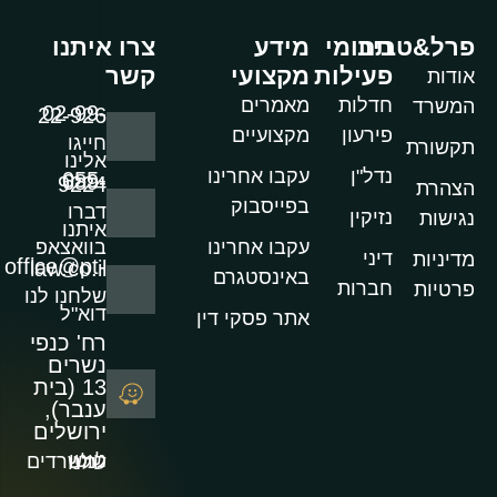
פרל&טביב
תחומי
מידע
צרו איתנו
פעילות
מקצועי
קשר
אודות
חדלות
מאמרים
המשרד
02-99-22-926
פירעון
מקצועיים
חייגו
תקשורת
אלינו
נדל"ן
עקבו אחרינו
055-689-9224
הצהרת
בפייסבוק
דברו
נזיקין
נגישות
איתנו
עקבו אחרינו
בוואצאפ
דיני
מדיניות
office@pt-law.co.il
באינסטגרם
חברות
פרטיות
שלחנו לנו
דוא"ל
אתר פסקי דין
רח' כנפי
נשרים
13 (בית
ענבר),
ירושלים
נווטו למשרדים שלנו